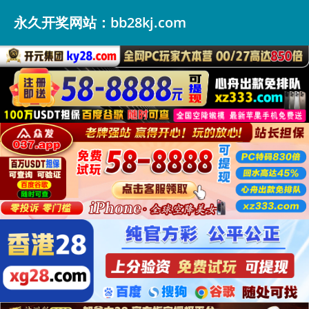
永久开奖网站：bb28kj.com