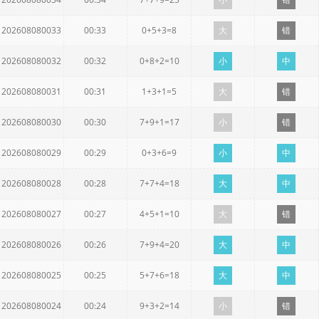
202608080033
00:33
0+5+3=8
大
错
202608080032
00:32
0+8+2=10
小
中
202608080031
00:31
1+3+1=5
大
错
202608080030
00:30
7+9+1=17
小
错
202608080029
00:29
0+3+6=9
小
中
202608080028
00:28
7+7+4=18
大
中
202608080027
00:27
4+5+1=10
大
错
202608080026
00:26
7+9+4=20
大
中
202608080025
00:25
5+7+6=18
大
中
202608080024
00:24
9+3+2=14
小
错